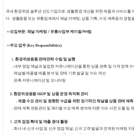
국내 환경위생 솔루션 선도기업으로
생활환경 개선을 위한 제품과 서비스를 
,
다. 생활용품 또는 유통업계에서 채널 마케팅, 상품 기획, 수요 예측등의 경험
모집부문:
채널 마케팅
유통사업부
케미컬
팀
<>
/
PM
주요
업무
(Key Responsibilities)
<>
환경위생용품 판매전략 수립 및 실행
1.
.
내부
영업 채널
과
밀접한
커뮤니케이션을
통한
상품
판촉
및
가격
정책
수
. 채널별
제품별 매출 분석 및 판매 기회 발굴
및
이슈
개선
·
. 판촉 커뮤니케이션 및 모니터링
2. 환경위생용품
및 상품 운영 최적화
관리
S&OP
수요
관리
및
원환한
수급을
위한
정기적인
채널별
상품
판매
예측
. 제품
.
판매 계획 변동
관리
및 SKU
별
수요
예측
분석에
따른
이슈 사전
도출
및
3.
고객 접점 확대 및 매출 증대 활동
.
회사
내
신규
사업
및
신규
영업
채널
,
신규
고객
발굴과
연계된
마케팅
지