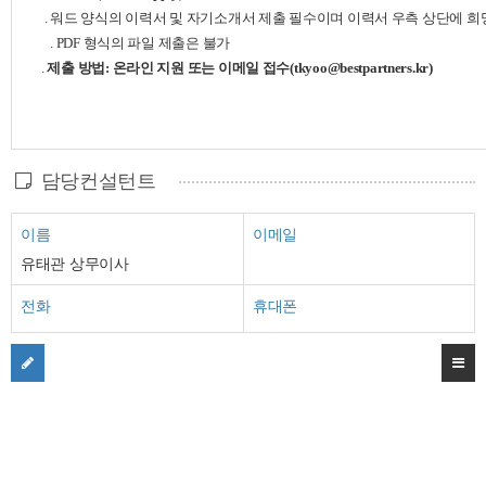
.
워드
양식의
이력서
및
자기소개서
제출
필수이며
이력서
우측
상단에
희
. PDF
형식의
파일
제출은
불가
.
제출
방법
:
온라인
지원
또는
이메일
접수
(tkyoo@bestpartners.kr)
담당컨설턴트
이름
이메일
유태관 상무이사
전화
휴대폰