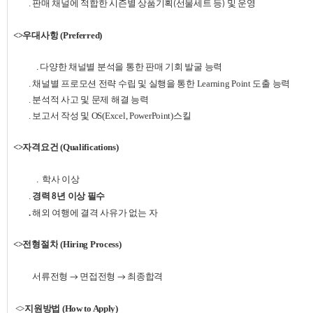
. 판매
채널에
적합한
시즌
별 상품
기획
선물세트 등
및
운영
(
)
<>우대사항
(Preferred)
다양한
채널별
분석을
통한
판매
기회
발굴
능력
.
. 채널별
프로모션
전략
수립
및
실행을
통한
Learning Point
도출
능력
. 분석적
사고
및
문제
해결
능력
. 보고서
작성
및
OS(Excel, PowerPoint)
스킬
<>자격요건
(Qualifications)
학사 이상
.
.
경력
년 이상 필수
8
.
해외
여
행에
결격
사유가
없는
자
<>전형절차
(Hiring Process)
서류전형
면접전형
최종합격
→
→
<>
지원방법
(How to Apply)