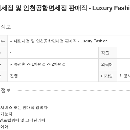
점 및 인천공항면세점 판매직 - Luxury Fashi
정보
시내면세점 및 인천공항면세점 판매직 - Luxury Fashion
제목
~
수
직급
서류전형 -> 1차면접 -> 2차면접
차
외국어
진행
채용
항
마감일
정보
리 서비스 또는 판매작 경력자
어 가능자
이언트텔링력 및 고객관리력
레이어