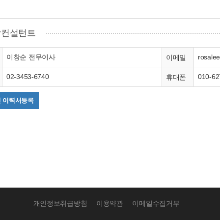
컨설턴트
이창순 전무이사
rosale
이메일
02-3453-6740
010-62
휴대폰
 이력서등록
개인정보취급방침
이용약관
이메일수집거부