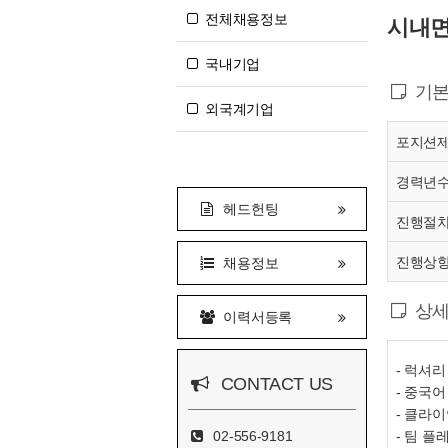
전체채용정보
시내면세
국내기업
기본
외국계기업
포지션
경력년
헤드헌팅
진행절
진행상
채용정보
상세
이력서등록
- 럭셔
CONTACT US
- 중국
- 클라
02-556-9181
- 팀 플