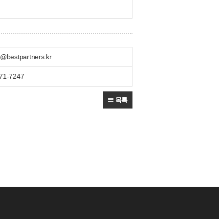
e@bestpartners.kr
71-7247
목록