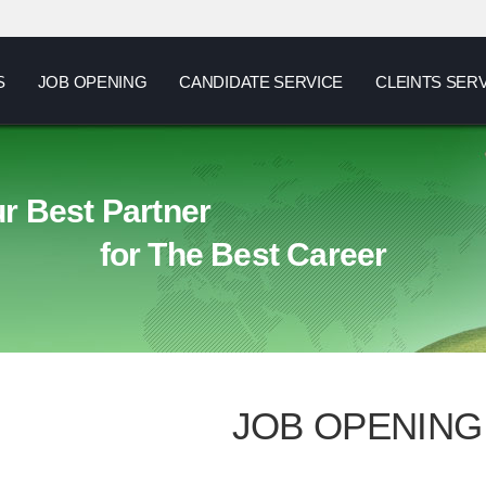
S
JOB OPENING
CANDIDATE SERVICE
CLEINTS SER
r Best Partner
for The Best Career
JOB OPENING