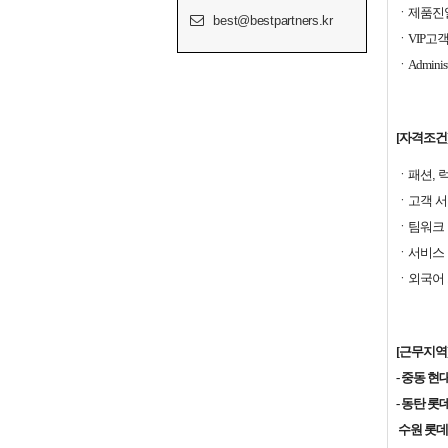
ㆍ제품진열
best@bestpartners.kr
ㆍ
VIP
고
ㆍ
Administ
[자격조건
ㆍ패션, 
ㆍ고객 서
ㆍ팀워크
ㆍ서비스 
ㆍ외국어 
[근무지역
- 중동 
- 동탄 
수원 롯