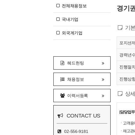
전체채용정보
경기권
국내기업
기본
외국계기업
포지션
경력년
헤드헌팅
진행절
진행상
채용정보
상세
이력서등록
[담당업무
CONTACT US
ㆍ고객응대
ㆍ재고관리
02-556-9181