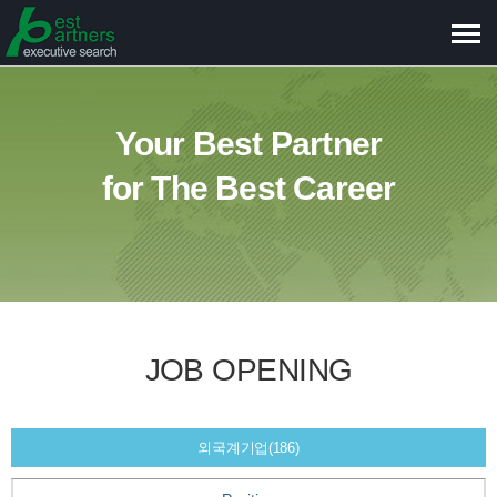
메
뉴
보
기
Your Best Partner
for The Best Career
JOB OPENING
외국계기업(186)