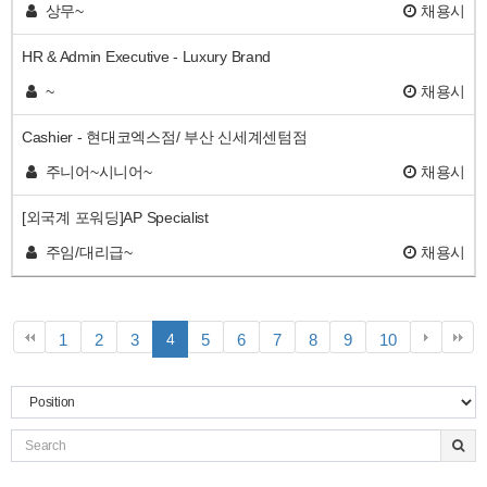
상무~
채용시
HR & Admin Executive - Luxury Brand
~
채용시
Cashier - 현대코엑스점/ 부산 신세계센텀점
주니어~시니어~
채용시
[외국계 포워딩]AP Specialist
주임/대리급~
채용시
페
페
페
페
페
페
페
페
페
1
2
3
4
5
6
7
8
9
10
이
이
이
이
이
이
이
이
이
지
지
지
지
지
지
지
지
지