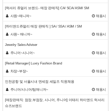
[럭셔리 쥬얼리 브랜드- 매장 판매직] CA/ SCA/ ASM/ SM
사원~매니져~
채용시
[하이앤드쥬얼리 매장 판매직 ] SA / SSA / ASM / SM
사원~ 매니져~
채용시
Jewelry Sales Adviser
주니어~시니어~
채용시
[Retail Manager] Luxry Fashion Brand
차장~부장~
채용시
인천공항 및 서울시내 면세점 세일즈 직원채용
주니어/시니어/팀매니저~
채용시
[매장판매직: 점장,부점장, 시니어, 주니어] 이태리 하이앤드 럭셔리
슈즈브랜드