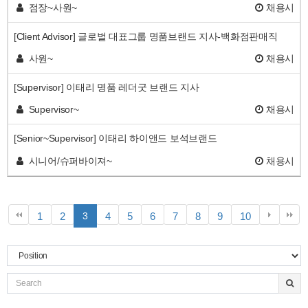
점장~사원~
채용시
[Client Advisor] 글로벌 대표그룹 명품브랜드 지사-백화점판매직
사원~
채용시
[Supervisor] 이태리 명품 레더굿 브랜드 지사
Supervisor~
채용시
[Senior~Supervisor] 이태리 하이앤드 보석브랜드
시니어/슈퍼바이져~
채용시
페
페
페
페
페
페
페
페
페
1
2
3
4
5
6
7
8
9
10
이
이
이
이
이
이
이
이
이
지
지
지
지
지
지
지
지
지