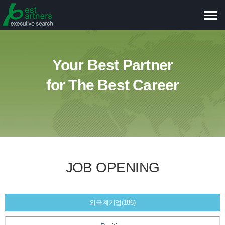
메
뉴
보
기
Your Best Partner
for The Best Career
JOB OPENING
외국계기업(186)