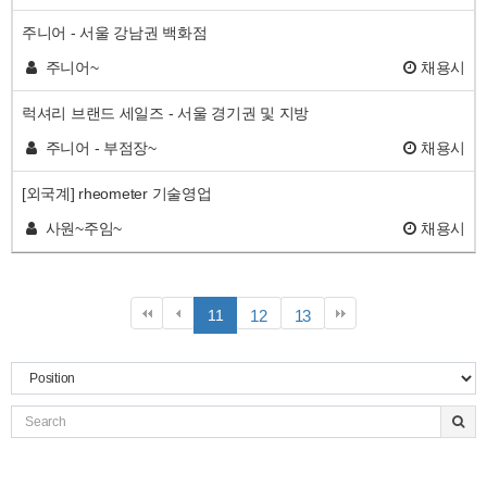
주니어 - 서울 강남권 백화점
주니어~
채용시
럭셔리 브랜드 세일즈 - 서울 경기권 및 지방
주니어 - 부점장~
채용시
[외국계] rheometer 기술영업
사원~주임~
채용시
열
페
페
페
11
12
13
린
이
이
이
지
지
지