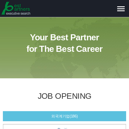
메
뉴
보
기
Your Best Partner
for The Best Career
JOB OPENING
외국계기업(186)