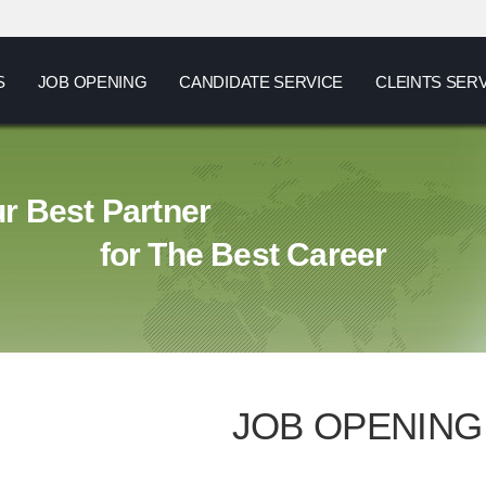
S
JOB OPENING
CANDIDATE SERVICE
CLEINTS SER
r Best Partner
for The Best Career
JOB OPENING