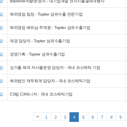
업
Backend개발/운영자 - 대기업계열 전자지불결제대행사
업
해외영업 팀장 - Toptier 섬유수출 전문기업
업
해외영업 베트남 주재원 - Toptier 섬유수출기업
업
재경 담당자 - Toptier 섬유수출기업
업
경영기획 - Toptier 섬유수출기업
업
싱가폴 해외 자사몰운영 담당자 - 국내 코스메틱 기업
업
해외법인 재무회계 담당자 - 국내 코스메틱기업
업
CS팀 CX매니저 - 국내 코스메틱기업
페
페
페
페
페
페
페
페
음
맨끝
1
2
3
4
5
6
7
8
9
이
이
이
이
이
이
이
이