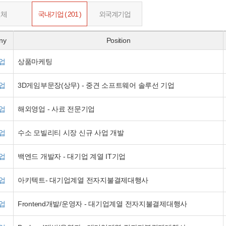
전체
국내기업 ( 201 )
외국계기업
ny
Position
업
상품마케팅
업
3D게임부문장(상무) - 중견 소프트웨어 솔루선 기업
업
해외영업 - 사료 전문기업
업
수소 모빌리티 시장 신규 사업 개발
업
백엔드 개발자 - 대기업 계열 IT기업
업
아키텍트- 대기업계열 전자지불결제대행사
업
Frontend개발/운영자 - 대기업계열 전자지불결제대행사