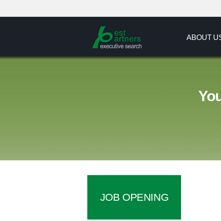
ABOUT U
You
JOB OPENING