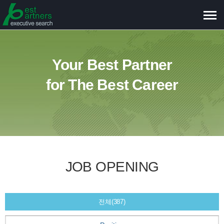
메
뉴
보
기
Your Best Partner
for The Best Career
JOB OPENING
전체(387)