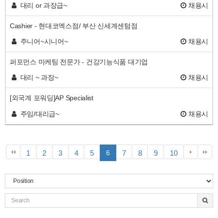
대리 or 과장급~
채용시
Cashier - 현대코엑스점/ 부산 신세계센텀점
주니어~시니어~
채용시
퍼포먼스 마케팅 전문가 - 건강기능식품 대기업
대리 ~ 과장~
채용시
[외국계 포워딩]AP Specialist
주임/대리급~
채용시
페
페
페
페
페
페
페
페
페
1
2
3
4
5
6
7
8
9
10
이
이
이
이
이
이
이
이
이
지
지
지
지
지
지
지
지
지