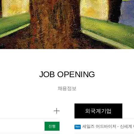
1
2
3
JOB OPENING
채용정보
외국계기업
세일즈 어드바이저 - 신세계
진행
New