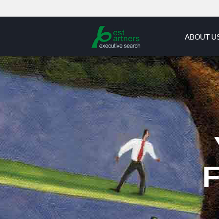
Executive Search Service Your Best Partner For the Best Career
ABOUT U
F