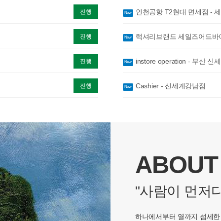
인천공항 T2현대 면세점 -
진행
New
럭셔리브랜드 세일즈어드바이저
진행
New
instore operation - 부산
진행
New
Cashier - 신세계강남점
진행
New
ABOUT
"사람이 먼저다
하나에서부터 열까지 섬세한