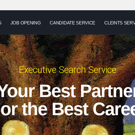
S
JOB OPENING
CANDIDATE SERVICE
CLEINTS SER
Executive Search Service
Your Best Partne
or the Best Care